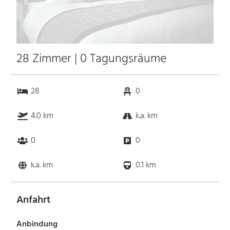
28 Zimmer | 0 Tagungsräume
28
0
4.0 km
k.a. km
0
0
k.a. km
0.1 km
Anfahrt
Anbindung