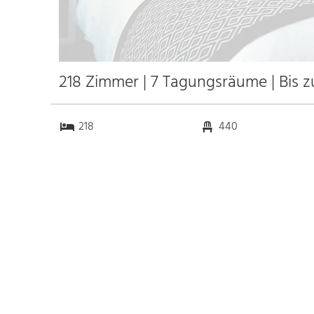
218 Zimmer | 7 Tagungsräume | Bis 
218
440
7
57
Anfahrt
Anbindung
Autobahn
15.0 km
Bahnhof
1.0 km
Messe
0.5 km
Flughafen
15.0 km