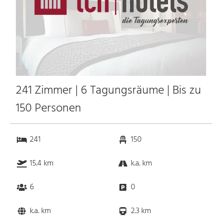
241 Zimmer | 6 Tagungsräume | Bis zu
150 Personen
241
150
15.4 km
k.a. km
6
0
k.a. km
2.3 km