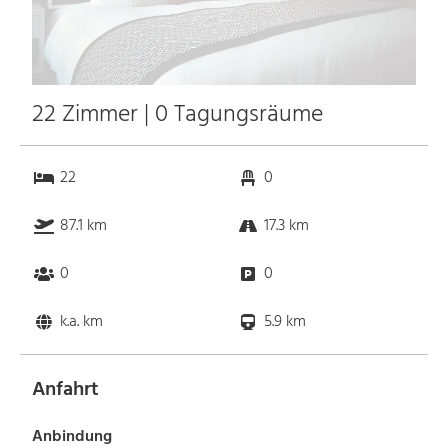
22 Zimmer | 0 Tagungsräume
22
0
87.1 km
17.3 km
0
0
k.a. km
5.9 km
Anfahrt
Anbindung