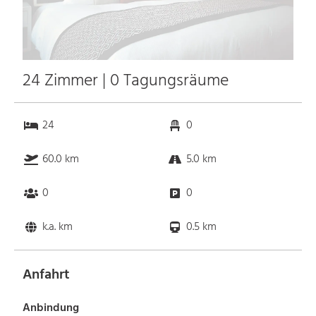
24 Zimmer | 0 Tagungsräume
24
0
60.0 km
5.0 km
0
0
k.a. km
0.5 km
Anfahrt
Anbindung