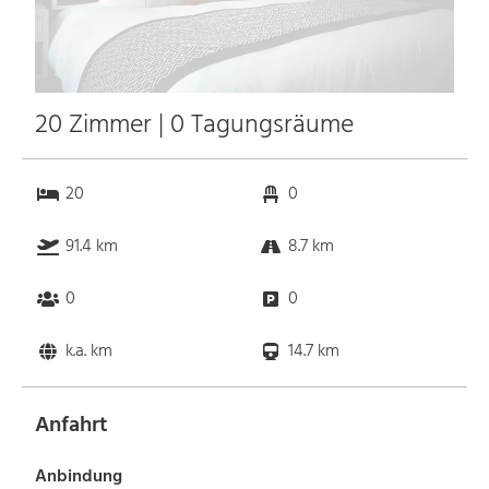
20 Zimmer | 0 Tagungsräume
20
0
91.4 km
8.7 km
0
0
k.a. km
14.7 km
Anfahrt
Anbindung