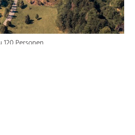
u 120 Personen
60.0 km
27.0 km
20.0 km
5.0 km
Zimmer
Tagungsräume
Anfahrt
enheit prägen den Schwarzwald – im Hofgut Sternen finden
hlucht, ist das Hotel in Breitnau ein Ort zum Ankommen,
r Natur, herzlicher Atmosphäre und authentischer
tion mit zeitgemäßem Komfort.