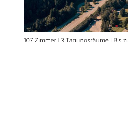
107 Zimmer | 3 Tagungsräume | Bis z
107
120
3
107
Beschreibung
Ausstattung
Gastfreundschaft, Genuss und gelebte Heimatverbund
sie ihren besonderen Ausdruck. Am Fuße der Ravennasc
Durchatmen und Genießen. Umgeben von ursprüngliche
Schwarzwälder Lebensart verbindet das Hofgut Tradi