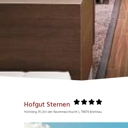
Hofgut Sternen
Höllsteig 76 (An der Ravennaschlucht ), 79874 Breitnau