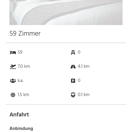
59 Zimmer
59
0
7.0 km
4.1 km
k.a.
0
1.5 km
0.1 km
Anfahrt
Anbindung