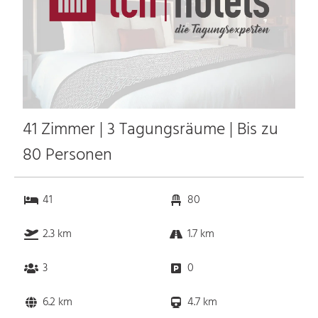
41 Zimmer | 3 Tagungsräume | Bis zu
80 Personen
41
80
2.3 km
1.7 km
3
0
6.2 km
4.7 km