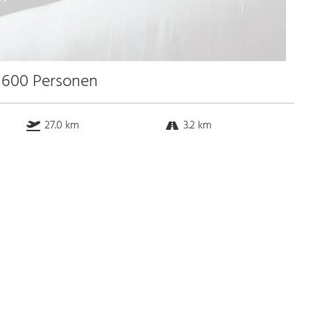
u 600 Personen
27.0 km
3.2 km
21.5 km
0.8 km
Bus
k.a. Gehminuten
Straßenbahn
k.a. Gehminuten
S-Bahn
k.a. Gehminuten
U-Bahn
k.a. Gehminuten