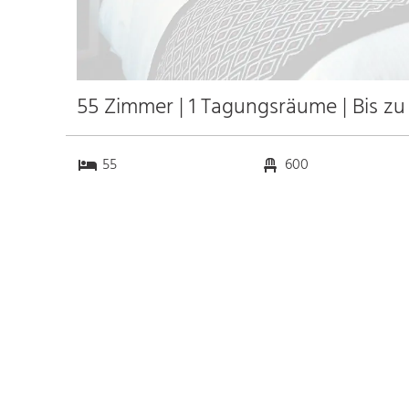
55 Zimmer | 1 Tagungsräume | Bis z
55
600
1
0
Anfahrt
Anbindung
Autobahn 270
3.2 km
Bahnhof Vegesack
0.8 km
Messe Bremen
21.5 km
Flughafen Bremen
27.0 km