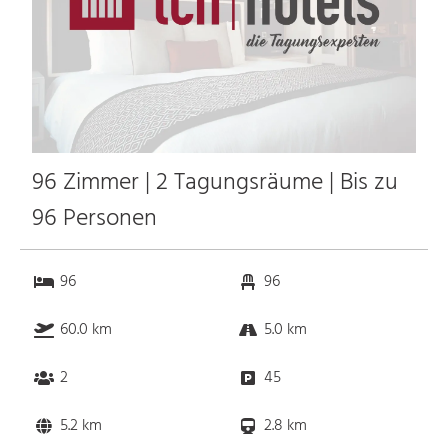
96 Zimmer | 2 Tagungsräume | Bis zu
96 Personen
96
96
60.0 km
5.0 km
2
45
5.2 km
2.8 km