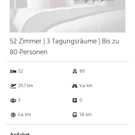
52 Zimmer | 3 Tagungsräume | Bis zu
80 Personen
52
80
20.7 km
k.a. km
3
0
k.a. km
1.8 km