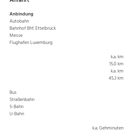
Anfahrt
Anbindung
Autobahn
Bahnhof Bhf. Ettelbruck
Messe
Flughafen Luxemburg
k.a. km
15.0 km
k.a. km
45.3 km
Bus
Straßenbahn
S-Bahn
U-Bahn
k.a. Gehminuten