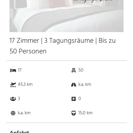
17 Zimmer | 3 Tagungsräume | Bis zu
50 Personen
17
50
45.3 km
k.a. km
3
0
k.a. km
15.0 km