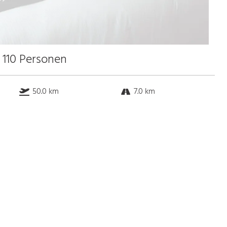
 110 Personen
50.0 km
7.0 km
36.4 km
4.0 km
Bus
k.a. Gehminuten
Straßenbahn
k.a. Gehminuten
S-Bahn
k.a. Gehminuten
U-Bahn
k.a. Gehminuten