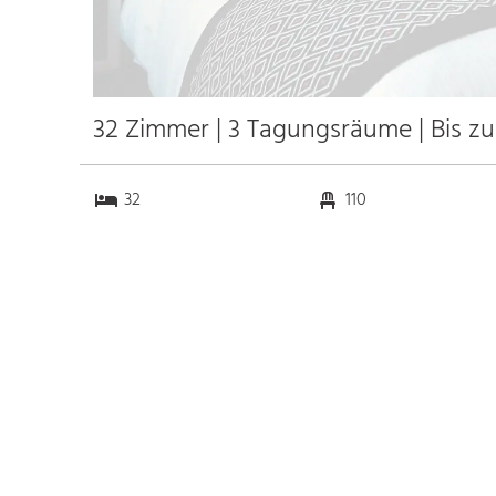
32 Zimmer | 3 Tagungsräume | Bis zu
32
110
3
15
Anfahrt
Anbindung
Autobahn A7
7.0 km
Bahnhof Buxtehude
4.0 km
Messe Hamburg
36.4 km
Flughafen Hamburg
50.0 km