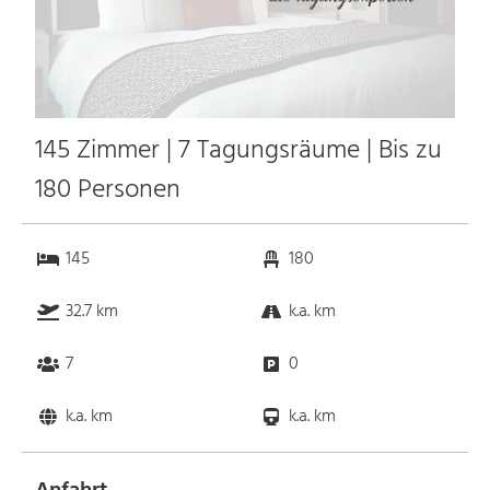
145 Zimmer | 7 Tagungsräume | Bis zu
180 Personen
145
180
32.7 km
k.a. km
7
0
k.a. km
k.a. km