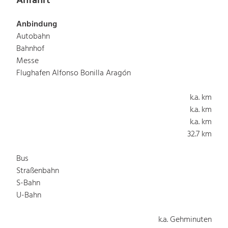
Anfahrt
Anbindung
Autobahn
Bahnhof
Messe
Flughafen Alfonso Bonilla Aragón
k.a. km
k.a. km
k.a. km
32.7 km
Bus
Straßenbahn
S-Bahn
U-Bahn
k.a. Gehminuten