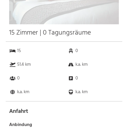
15 Zimmer | 0 Tagungsräume
15
0
51.4 km
k.a. km
0
0
k.a. km
k.a. km
Anfahrt
Anbindung