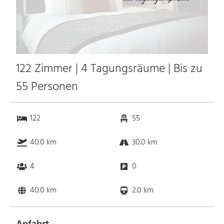
122 Zimmer | 4 Tagungsräume | Bis zu
55 Personen
122
55
40.0 km
30.0 km
4
0
40.0 km
2.0 km