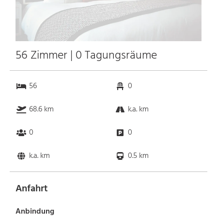
56 Zimmer | 0 Tagungsräume
56
0
68.6 km
k.a. km
0
0
k.a. km
0.5 km
Anfahrt
Anbindung