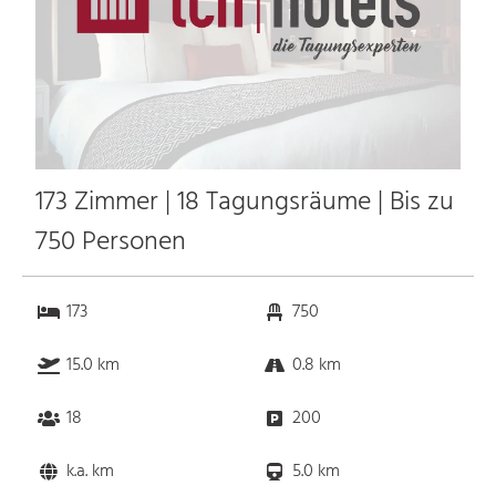
173 Zimmer | 18 Tagungsräume | Bis zu
750 Personen
173
750
15.0 km
0.8 km
18
200
k.a. km
5.0 km