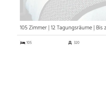
105 Zimmer | 12 Tagungsräume | Bis
105
320
12
317
Anfahrt
Anbindung
Autobahn 8
17.0 km
Bahnhof
15.0 km
Messe München
90.0 km
Flughafen München
100.0 km