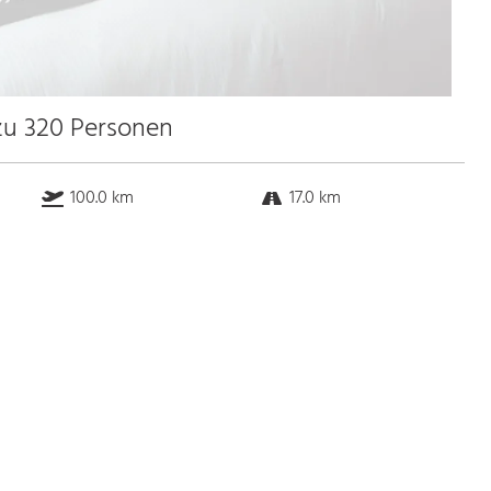
 zu 320 Personen
100.0 km
17.0 km
90.0 km
15.0 km
Bus
k.a. Gehminuten
Straßenbahn
k.a. Gehminuten
S-Bahn
k.a. Gehminuten
U-Bahn
k.a. Gehminuten