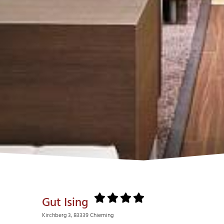
Gut Ising
Kirchberg 3, 83339 Chieming