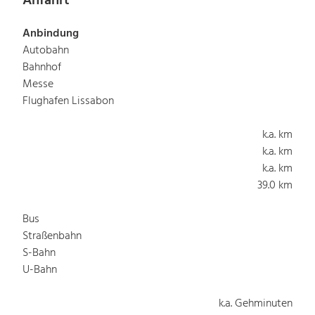
Anfahrt
Anbindung
Autobahn
Bahnhof
Messe
Flughafen Lissabon
k.a. km
k.a. km
k.a. km
39.0 km
Bus
Straßenbahn
S-Bahn
U-Bahn
k.a. Gehminuten