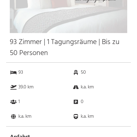
93 Zimmer | 1 Tagungsräume | Bis zu
50 Personen
93
50
39.0 km
k.a. km
1
0
k.a. km
k.a. km