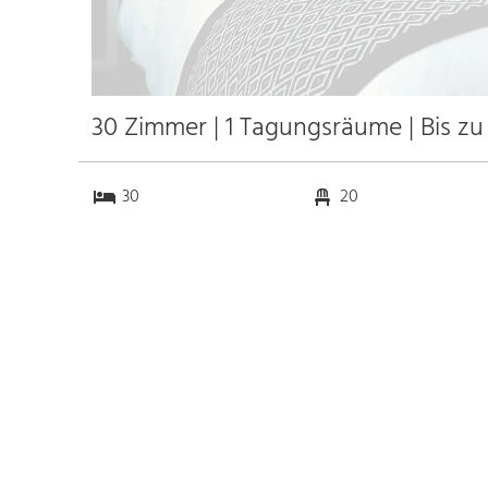
30 Zimmer | 1 Tagungsräume | Bis z
30
20
1
0
Anfahrt
Anbindung
Autobahn
k.a. km
Bahnhof Bhf. Colmar
2.0 km
Messe
k.a. km
Flughafen Bale
40.0 km