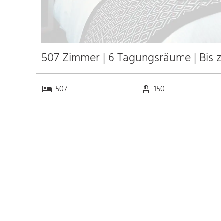
507 Zimmer | 6 Tagungsräume | Bis 
507
150
6
0
Anfahrt
Anbindung
Autobahn
k.a. km
Bahnhof Bhf.COURBEVOIE
1.0 km
Messe
k.a. km
Flughafen Paris-Orly
k.a. km