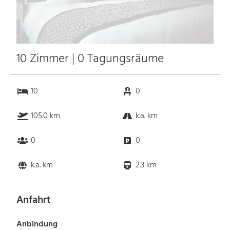
10 Zimmer | 0 Tagungsräume
10
0
105.0 km
k.a. km
0
0
k.a. km
2.3 km
Anfahrt
Anbindung