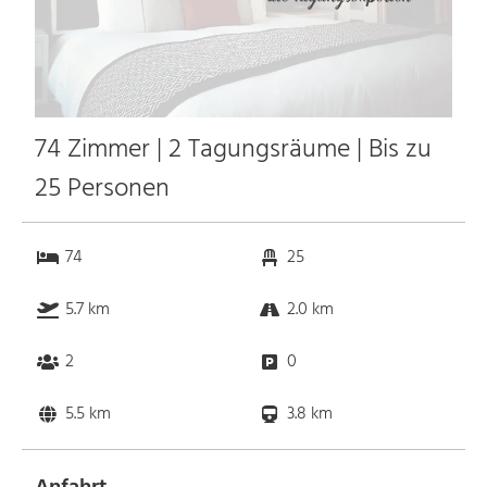
74 Zimmer | 2 Tagungsräume | Bis zu
25 Personen
74
25
5.7 km
2.0 km
2
0
5.5 km
3.8 km