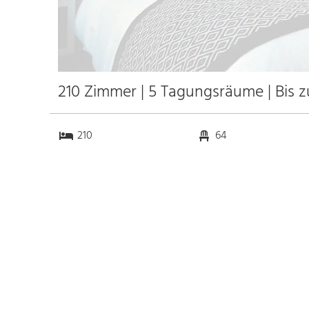
210 Zimmer | 5 Tagungsräume | Bis 
210
64
5
0
Anfahrt
Anbindung
Autobahn A33/A44
8.7 km
Bahnhof Bhf. Düsseldorf
2.0 km
Airport
5.6 km