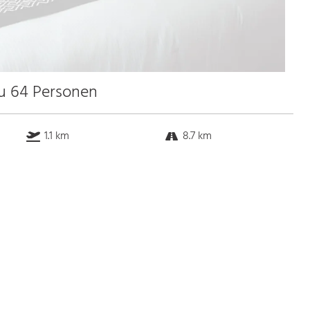
zu 64 Personen
1.1 km
8.7 km
5.6 km
2.0 km
Bus
k.a. Gehminuten
Straßenbahn
k.a. Gehminuten
S-Bahn
k.a. Gehminuten