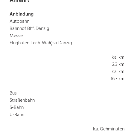
Anfahrt
Anbindung
Autobahn
Bahnhof Bhf. Danzig
Messe
Flughafen Lech-Wałęsa Danzig
k.a. km
2.3 km
k.a. km
16.7 km
Bus
Straßenbahn
S-Bahn
U-Bahn
k.a. Gehminuten