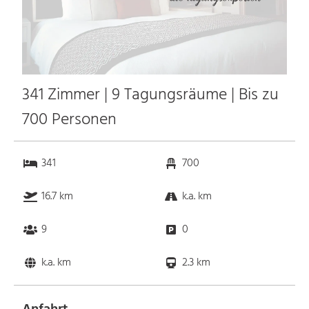
341 Zimmer | 9 Tagungsräume | Bis zu
700 Personen
341
700
16.7 km
k.a. km
9
0
k.a. km
2.3 km