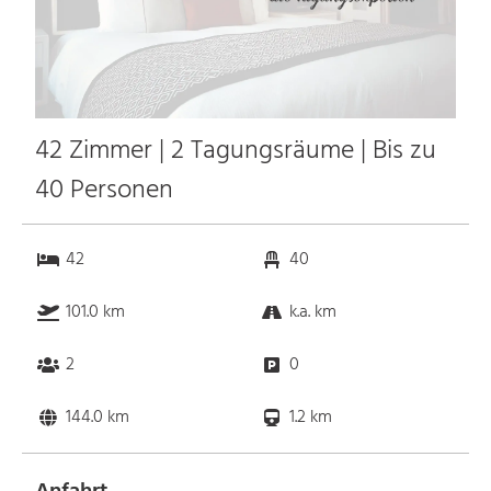
42 Zimmer | 2 Tagungsräume | Bis zu
40 Personen
42
40
101.0 km
k.a. km
2
0
144.0 km
1.2 km