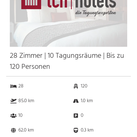
28 Zimmer | 10 Tagungsräume | Bis zu
120 Personen
28
120
85.0 km
1.0 km
10
0
62.0 km
0.3 km