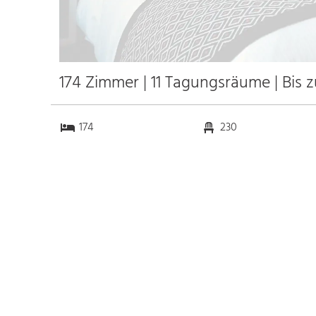
174 Zimmer | 11 Tagungsräume | Bis 
174
230
11
0
Anfahrt
Anbindung
Autobahn 4
4.0 km
Bahnhof Den Haag CS
4.0 km
Messe
k.a. km
Flughafen Schiphol
45.0 km