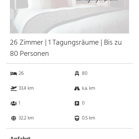
26 Zimmer | 1 Tagungsräume | Bis zu
80 Personen
26
80
33.4 km
k.a. km
1
0
32.2 km
0.5 km