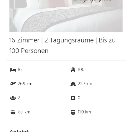
16 Zimmer | 2 Tagungsräume | Bis zu
100 Personen
16
100
26.9 km
22.7 km
2
0
k.a. km
11.0 km