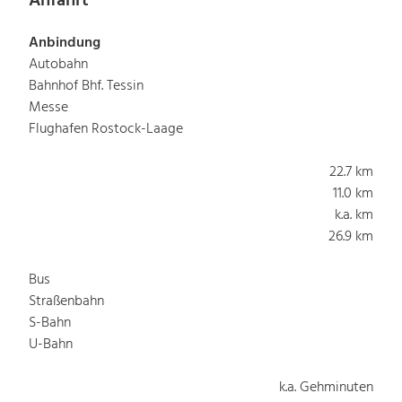
Anfahrt
Anbindung
Autobahn
Bahnhof Bhf. Tessin
Messe
Flughafen Rostock-Laage
22.7 km
11.0 km
k.a. km
26.9 km
Bus
Straßenbahn
S-Bahn
U-Bahn
k.a. Gehminuten