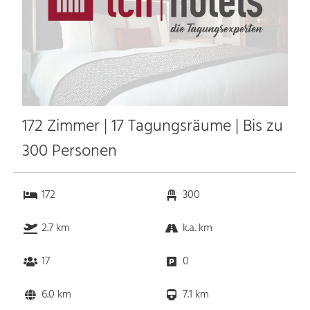
172 Zimmer | 17 Tagungsräume | Bis zu
300 Personen
172
300
2.7 km
k.a. km
17
0
6.0 km
7.1 km