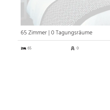
65 Zimmer | 0 Tagungsräume
65
0
0
0
Anfahrt
Anbindung
Autobahn A19
28.3 km
Bahnhof Bhf. Velgast
30.0 km
(Darßbahn)
43.8 km