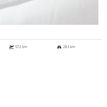
57.2 km
28.3 km
43.8 km
30.0 km
Bus
k.a. Gehminuten
Straßenbahn
k.a. Gehminuten
S-Bahn
k.a. Gehminuten