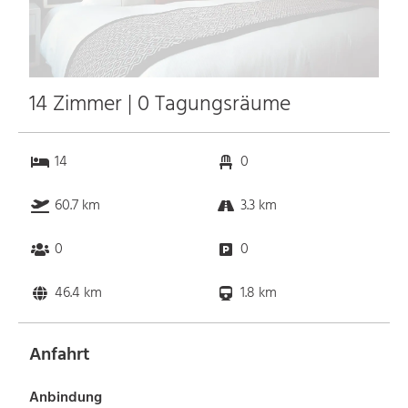
14 Zimmer | 0 Tagungsräume
14
0
60.7 km
3.3 km
0
0
46.4 km
1.8 km
Anfahrt
Anbindung