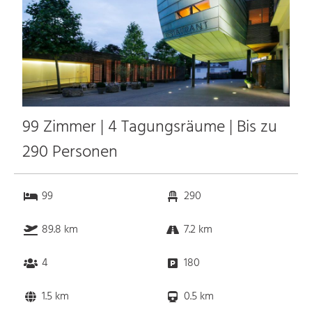
99 Zimmer | 4 Tagungsräume | Bis zu
290 Personen
99
290
89.8 km
7.2 km
4
180
1.5 km
0.5 km