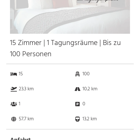
15 Zimmer | 1 Tagungsräume | Bis zu
100 Personen
15
100
23.3 km
10.2 km
1
0
57.7 km
13.2 km