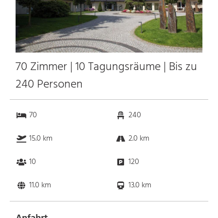
70 Zimmer | 10 Tagungsräume | Bis zu
240 Personen
70
240
15.0 km
2.0 km
10
120
11.0 km
13.0 km