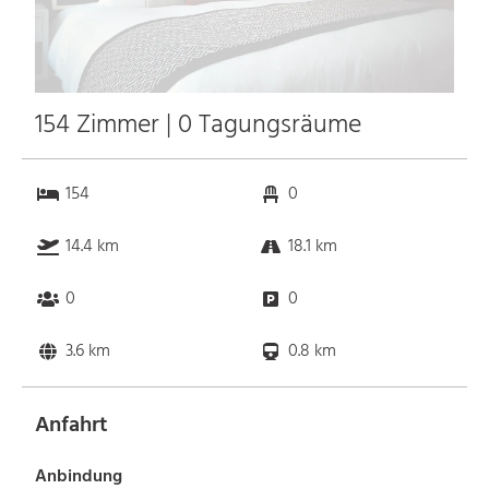
154 Zimmer | 0 Tagungsräume
154
0
14.4 km
18.1 km
0
0
3.6 km
0.8 km
Anfahrt
Anbindung