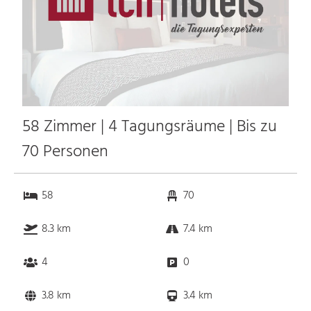
58 Zimmer | 4 Tagungsräume | Bis zu
70 Personen
58
70
8.3 km
7.4 km
4
0
3.8 km
3.4 km