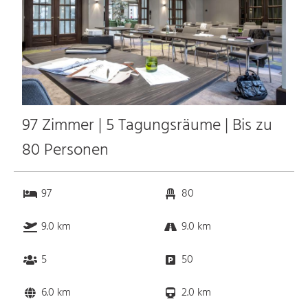
97 Zimmer | 5 Tagungsräume | Bis zu
80 Personen
97
80
9.0 km
9.0 km
5
50
6.0 km
2.0 km