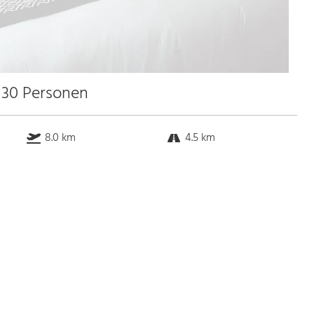
u 30 Personen
8.0 km
4.5 km
10.0 km
2.5 km
Bus
k.a. Gehminuten
Straßenbahn
k.a. Gehminuten
S-Bahn
k.a. Gehminuten