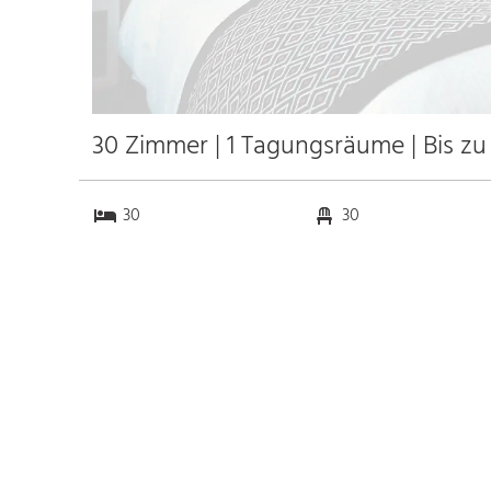
30 Zimmer | 1 Tagungsräume | Bis z
30
30
1
0
Anfahrt
Anbindung
Autobahn 4
4.5 km
Bahnhof Dresden
2.5 km
Neustadt
10.0 km