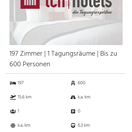
197 Zimmer | 1 Tagungsräume | Bis zu
600 Personen
197
600
15.6 km
k.a. km
1
0
k.a. km
6.3 km