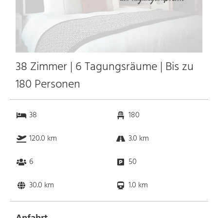
38 Zimmer | 6 Tagungsräume | Bis zu
180 Personen
38
180
120.0 km
3.0 km
6
50
30.0 km
1.0 km