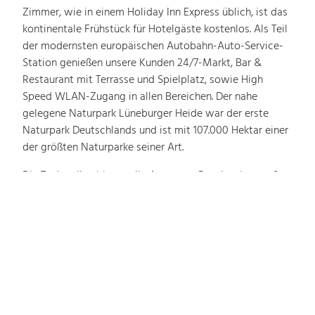
Zimmer, wie in einem Holiday Inn Express üblich, ist das
kontinentale Frühstück für Hotelgäste kostenlos. Als Teil
der modernsten europäischen Autobahn-Auto-Service-
Station genießen unsere Kunden
24/7-Markt, Bar &
Restaurant
mit
Terrasse
und
Spielplatz, sowie High
Speed ​​WLAN-Zugang in allen Bereichen. Der nahe
gelegene Naturpark Lüneburger Heide war der erste
Naturpark Deutschlands und ist mit 107.000 Hektar einer
der größten Naturparke seiner Art.
Die Tankstellen bieten alle Arten von Benzin, eine große
E-Ladeinfrastruktur sowie Service- und Parkflächen für
Busse, Anhänger und Lkw. Bewachte Parkplätze sind ein
zusätzliches Feature. Nahe gelegene Städte wie
Hamburg, Lüneburg und Winsen Luhe sind in 30 Minuten
erreichbar.