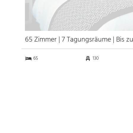
65 Zimmer | 7 Tagungsräume | Bis z
65
130
7
0
Anfahrt
Anbindung
Autobahn
3.5 km
Bahnhof Bhf. Lüneburg
30.0 km
Messe Hamburg
51.4 km