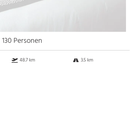
u 130 Personen
48.7 km
3.5 km
51.4 km
30.0 km
Bus
k.a. Gehminuten
Straßenbahn
k.a. Gehminuten
S-Bahn
k.a. Gehminuten