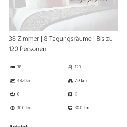
38 Zimmer | 8 Tagungsräume | Bis zu
120 Personen
38
120
48.3 km
7.0 km
8
0
30.0 km
30.0 km