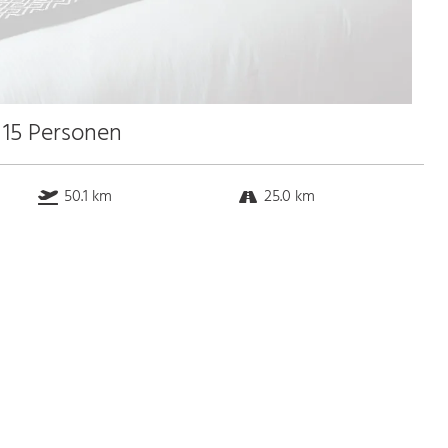
 15 Personen
50.1 km
25.0 km
k.a. km
23.0 km
Bus
k.a. Gehminuten
Straßenbahn
k.a. Gehminuten
S-Bahn
k.a. Gehminuten