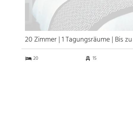
20 Zimmer | 1 Tagungsräume | Bis zu
20
15
1
0
Anfahrt
Anbindung
Autobahn A8
25.0 km
Bahnhof Hbf. Ulm
23.0 km
Messe
k.a. km