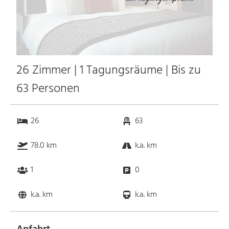
26 Zimmer | 1 Tagungsräume | Bis zu
63 Personen
26
63
78.0 km
k.a. km
1
0
k.a. km
k.a. km