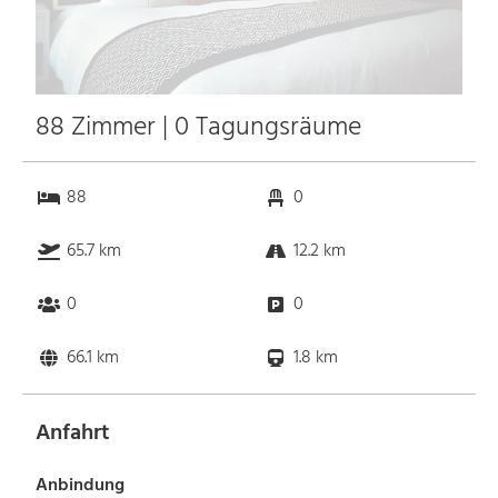
88 Zimmer | 0 Tagungsräume
88
0
65.7 km
12.2 km
0
0
66.1 km
1.8 km
Anfahrt
Anbindung